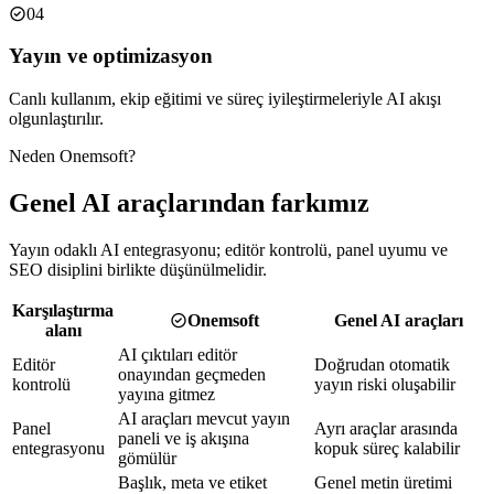
04
Yayın ve optimizasyon
Canlı kullanım, ekip eğitimi ve süreç iyileştirmeleriyle AI akışı
olgunlaştırılır.
Neden Onemsoft?
Genel AI araçlarından farkımız
Yayın odaklı AI entegrasyonu; editör kontrolü, panel uyumu ve
SEO disiplini birlikte düşünülmelidir.
Karşılaştırma
Onemsoft
Genel AI araçları
alanı
AI çıktıları editör
Editör
Doğrudan otomatik
onayından geçmeden
kontrolü
yayın riski oluşabilir
yayına gitmez
AI araçları mevcut yayın
Panel
Ayrı araçlar arasında
paneli ve iş akışına
entegrasyonu
kopuk süreç kalabilir
gömülür
Başlık, meta ve etiket
Genel metin üretimi