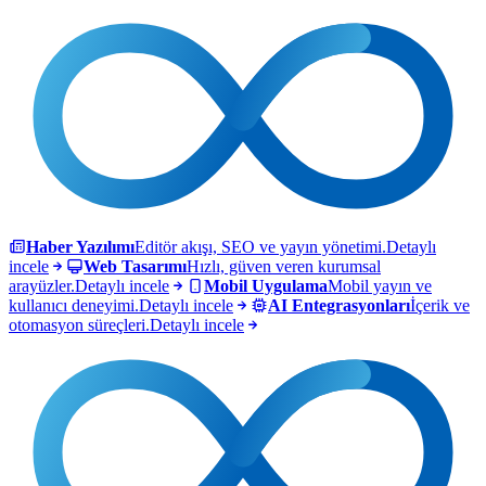
Haber Yazılımı
Editör akışı, SEO ve yayın yönetimi.
Detaylı
incele
Web Tasarımı
Hızlı, güven veren kurumsal
arayüzler.
Detaylı incele
Mobil Uygulama
Mobil yayın ve
kullanıcı deneyimi.
Detaylı incele
AI Entegrasyonları
İçerik ve
otomasyon süreçleri.
Detaylı incele