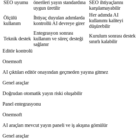
SEO uyumu
önerileri yayın standardına
SEO ihtiyaçlarını
uygun üretilir
karşılamayabilir
Her adımda AI
Ölçülü
İhtiyaç duyulan adımlarda
kullanımı kaliteyi
kullanım
kontrollü AI devreye girer
düşürebilir
Entegrasyon sonrası
Kurulum sonrası destek
Teknik destek
kullanım ve süreç desteği
sınırlı kalabilir
sağlanır
Editör kontrolü
Onemsoft
AI çıktıları editör onayından geçmeden yayına gitmez
Genel araçlar
Doğrudan otomatik yayın riski oluşabilir
Panel entegrasyonu
Onemsoft
AI araçları mevcut yayın paneli ve iş akışına gömülür
Genel araçlar