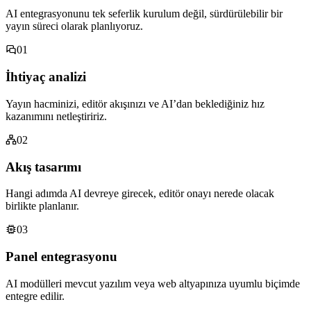
AI entegrasyonunu tek seferlik kurulum değil, sürdürülebilir bir
yayın süreci olarak planlıyoruz.
01
İhtiyaç analizi
Yayın hacminizi, editör akışınızı ve AI’dan beklediğiniz hız
kazanımını netleştiririz.
02
Akış tasarımı
Hangi adımda AI devreye girecek, editör onayı nerede olacak
birlikte planlanır.
03
Panel entegrasyonu
AI modülleri mevcut yazılım veya web altyapınıza uyumlu biçimde
entegre edilir.