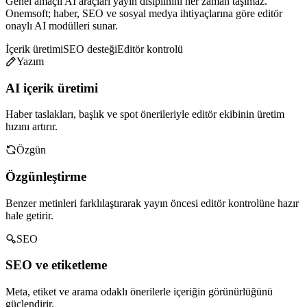
Genel amaçlı AI araçları yayın disiplinini her zaman taşımaz.
Onemsoft; haber, SEO ve sosyal medya ihtiyaçlarına göre editör
onaylı AI modülleri sunar.
İçerik üretimi
SEO desteği
Editör kontrolü
Yazım
AI içerik üretimi
Haber taslakları, başlık ve spot önerileriyle editör ekibinin üretim
hızını artırır.
Özgün
Özgünleştirme
Benzer metinleri farklılaştırarak yayın öncesi editör kontrolüne hazır
hale getirir.
SEO
SEO ve etiketleme
Meta, etiket ve arama odaklı önerilerle içeriğin görünürlüğünü
güçlendirir.