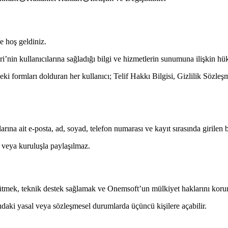
e hoş geldiniz.
i’nin kullanıcılarına sağladığı bilgi ve hizmetlerin sunumuna ilişkin h
deki formları dolduran her kullanıcı; Telif Hakkı Bilgisi, Gizlilik Sözl
arına ait e-posta, ad, soyad, telefon numarası ve kayıt sırasında girilen 
m veya kuruluşla paylaşılmaz.
 yürütmek, teknik destek sağlamak ve Onemsoft’un mülkiyet haklarını kor
ğıdaki yasal veya sözleşmesel durumlarda üçüncü kişilere açabilir.