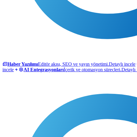
Haber Yazılımı
Editör akışı, SEO ve yayın yönetimi.
Detaylı incele
incele
AI Entegrasyonları
İçerik ve otomasyon süreçleri.
Detaylı 