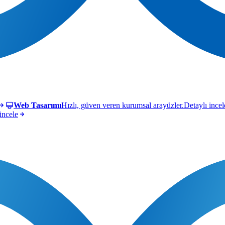
Web Tasarımı
Hızlı, güven veren kurumsal arayüzler.
Detaylı incel
incele