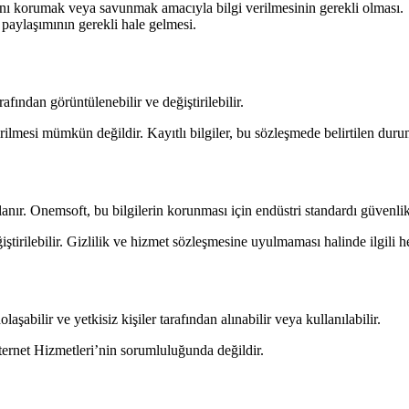
ını korumak veya savunmak amacıyla bilgi verilmesinin gerekli olması.
i paylaşımının gerekli hale gelmesi.
rafından görüntülenebilir ve değiştirilebilir.
irilmesi mümkün değildir. Kayıtlı bilgiler, bu sözleşmede belirtilen dur
lanır. Onemsoft, bu bilgilerin korunması için endüstri standardı güvenli
ştirilebilir. Gizlilik ve hizmet sözleşmesine uyulmaması halinde ilgili hes
laşabilir ve yetkisiz kişiler tarafından alınabilir veya kullanılabilir.
ernet Hizmetleri’nin sorumluluğunda değildir.