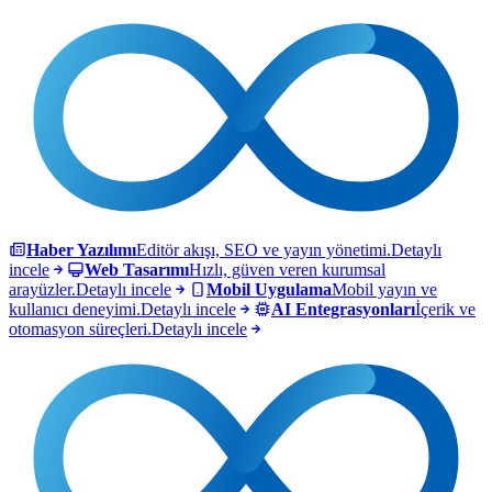
Haber Yazılımı
Editör akışı, SEO ve yayın yönetimi.
Detaylı
incele
Web Tasarımı
Hızlı, güven veren kurumsal
arayüzler.
Detaylı incele
Mobil Uygulama
Mobil yayın ve
kullanıcı deneyimi.
Detaylı incele
AI Entegrasyonları
İçerik ve
otomasyon süreçleri.
Detaylı incele