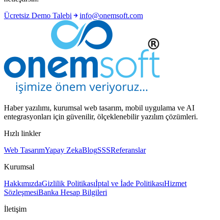
Ücretsiz Demo Talebi
info@onemsoft.com
Haber yazılımı, kurumsal web tasarım, mobil uygulama ve AI
entegrasyonları için güvenilir, ölçeklenebilir yazılım çözümleri.
Hızlı linkler
Web Tasarım
Yapay Zeka
Blog
SSS
Referanslar
Kurumsal
Hakkımızda
Gizlilik Politikası
İptal ve İade Politikası
Hizmet
Sözleşmesi
Banka Hesap Bilgileri
İletişim