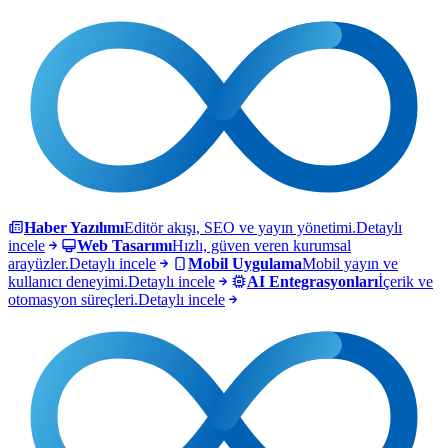
Haber Yazılımı
Editör akışı, SEO ve yayın yönetimi.
Detaylı
incele
Web Tasarımı
Hızlı, güven veren kurumsal
arayüzler.
Detaylı incele
Mobil Uygulama
Mobil yayın ve
kullanıcı deneyimi.
Detaylı incele
AI Entegrasyonları
İçerik ve
otomasyon süreçleri.
Detaylı incele