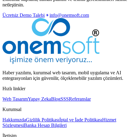
netleştirsin.
Ücretsiz Demo Talebi
info@onemsoft.com
Haber yazılımı, kurumsal web tasarım, mobil uygulama ve AI
entegrasyonları için güvenilir, ölçeklenebilir yazılım çözümleri.
Hızlı linkler
Web Tasarım
Yapay Zeka
Blog
SSS
Referanslar
Kurumsal
Hakkımızda
Gizlilik Politikası
İptal ve İade Politikası
Hizmet
Sözleşmesi
Banka Hesap Bilgileri
İletişim