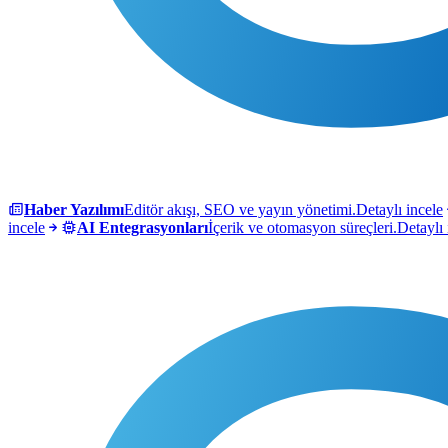
Haber Yazılımı
Editör akışı, SEO ve yayın yönetimi.
Detaylı incele
incele
AI Entegrasyonları
İçerik ve otomasyon süreçleri.
Detaylı 