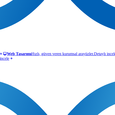
Web Tasarımı
Hızlı, güven veren kurumsal arayüzler.
Detaylı incel
incele