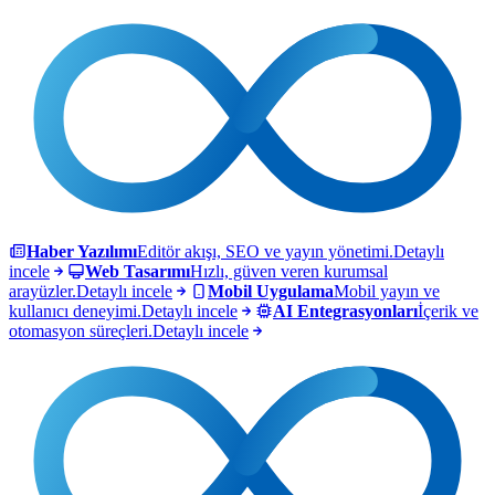
Haber Yazılımı
Editör akışı, SEO ve yayın yönetimi.
Detaylı
incele
Web Tasarımı
Hızlı, güven veren kurumsal
arayüzler.
Detaylı incele
Mobil Uygulama
Mobil yayın ve
kullanıcı deneyimi.
Detaylı incele
AI Entegrasyonları
İçerik ve
otomasyon süreçleri.
Detaylı incele