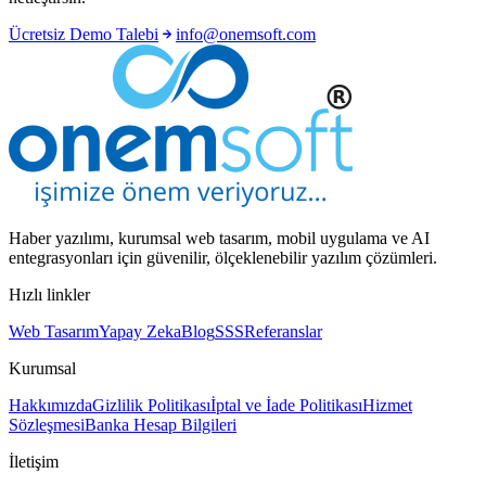
Ücretsiz Demo Talebi
info@onemsoft.com
Haber yazılımı, kurumsal web tasarım, mobil uygulama ve AI
entegrasyonları için güvenilir, ölçeklenebilir yazılım çözümleri.
Hızlı linkler
Web Tasarım
Yapay Zeka
Blog
SSS
Referanslar
Kurumsal
Hakkımızda
Gizlilik Politikası
İptal ve İade Politikası
Hizmet
Sözleşmesi
Banka Hesap Bilgileri
İletişim