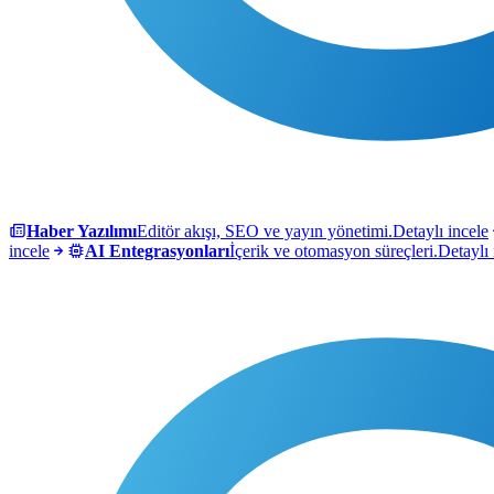
Haber Yazılımı
Editör akışı, SEO ve yayın yönetimi.
Detaylı incele
incele
AI Entegrasyonları
İçerik ve otomasyon süreçleri.
Detaylı 