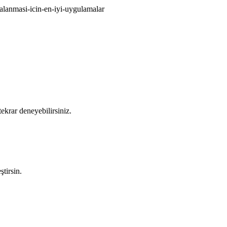
iralanmasi-icin-en-iyi-uygulamalar
ekrar deneyebilirsiniz.
tirsin.