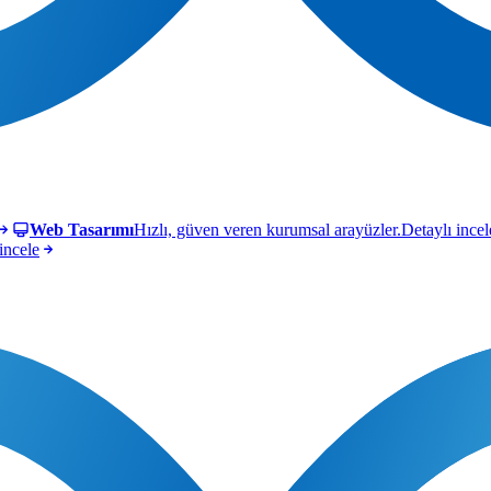
Web Tasarımı
Hızlı, güven veren kurumsal arayüzler.
Detaylı incel
incele