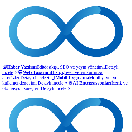
Haber Yazılımı
Editör akışı, SEO ve yayın yönetimi.
Detaylı
incele
Web Tasarımı
Hızlı, güven veren kurumsal
arayüzler.
Detaylı incele
Mobil Uygulama
Mobil yayın ve
kullanıcı deneyimi.
Detaylı incele
AI Entegrasyonları
İçerik ve
otomasyon süreçleri.
Detaylı incele