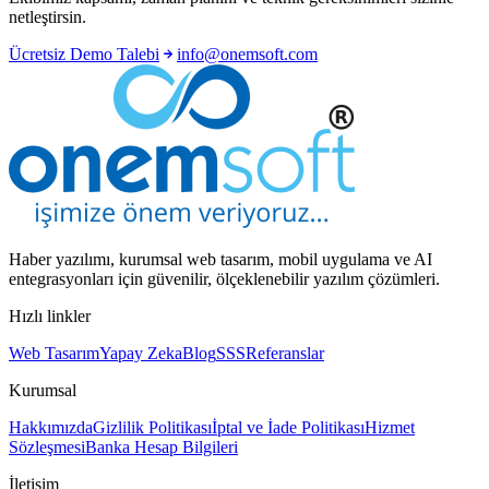
netleştirsin.
Ücretsiz Demo Talebi
info@onemsoft.com
Haber yazılımı, kurumsal web tasarım, mobil uygulama ve AI
entegrasyonları için güvenilir, ölçeklenebilir yazılım çözümleri.
Hızlı linkler
Web Tasarım
Yapay Zeka
Blog
SSS
Referanslar
Kurumsal
Hakkımızda
Gizlilik Politikası
İptal ve İade Politikası
Hizmet
Sözleşmesi
Banka Hesap Bilgileri
İletişim