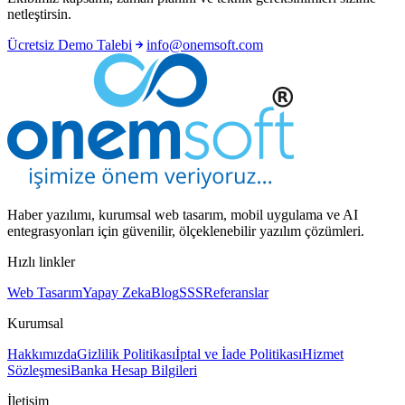
netleştirsin.
Ücretsiz Demo Talebi
info@onemsoft.com
Haber yazılımı, kurumsal web tasarım, mobil uygulama ve AI
entegrasyonları için güvenilir, ölçeklenebilir yazılım çözümleri.
Hızlı linkler
Web Tasarım
Yapay Zeka
Blog
SSS
Referanslar
Kurumsal
Hakkımızda
Gizlilik Politikası
İptal ve İade Politikası
Hizmet
Sözleşmesi
Banka Hesap Bilgileri
İletişim