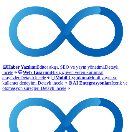
Haber Yazılımı
Editör akışı, SEO ve yayın yönetimi.
Detaylı
incele
Web Tasarımı
Hızlı, güven veren kurumsal
arayüzler.
Detaylı incele
Mobil Uygulama
Mobil yayın ve
kullanıcı deneyimi.
Detaylı incele
AI Entegrasyonları
İçerik ve
otomasyon süreçleri.
Detaylı incele