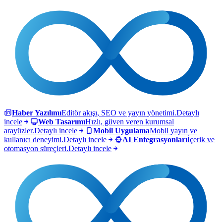
Haber Yazılımı
Editör akışı, SEO ve yayın yönetimi.
Detaylı
incele
Web Tasarımı
Hızlı, güven veren kurumsal
arayüzler.
Detaylı incele
Mobil Uygulama
Mobil yayın ve
kullanıcı deneyimi.
Detaylı incele
AI Entegrasyonları
İçerik ve
otomasyon süreçleri.
Detaylı incele