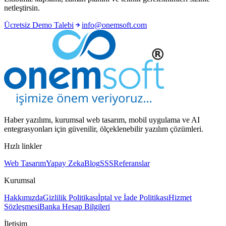
netleştirsin.
Ücretsiz Demo Talebi
info@onemsoft.com
Haber yazılımı, kurumsal web tasarım, mobil uygulama ve AI
entegrasyonları için güvenilir, ölçeklenebilir yazılım çözümleri.
Hızlı linkler
Web Tasarım
Yapay Zeka
Blog
SSS
Referanslar
Kurumsal
Hakkımızda
Gizlilik Politikası
İptal ve İade Politikası
Hizmet
Sözleşmesi
Banka Hesap Bilgileri
İletişim