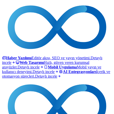
Haber Yazılımı
Editör akışı, SEO ve yayın yönetimi.
Detaylı
incele
Web Tasarımı
Hızlı, güven veren kurumsal
arayüzler.
Detaylı incele
Mobil Uygulama
Mobil yayın ve
kullanıcı deneyimi.
Detaylı incele
AI Entegrasyonları
İçerik ve
otomasyon süreçleri.
Detaylı incele