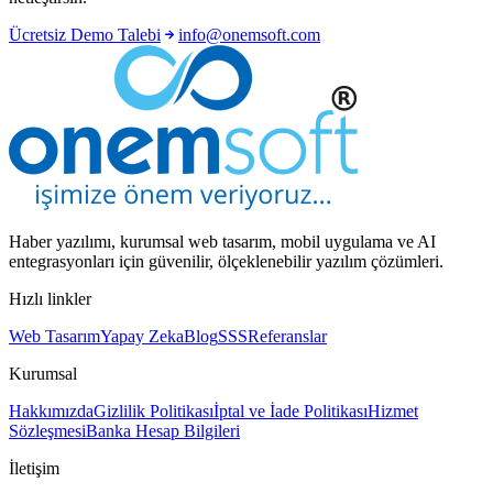
Ücretsiz Demo Talebi
info@onemsoft.com
Haber yazılımı, kurumsal web tasarım, mobil uygulama ve AI
entegrasyonları için güvenilir, ölçeklenebilir yazılım çözümleri.
Hızlı linkler
Web Tasarım
Yapay Zeka
Blog
SSS
Referanslar
Kurumsal
Hakkımızda
Gizlilik Politikası
İptal ve İade Politikası
Hizmet
Sözleşmesi
Banka Hesap Bilgileri
İletişim