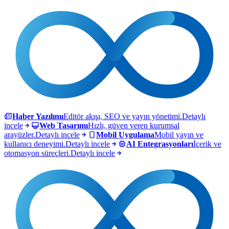
Haber Yazılımı
Editör akışı, SEO ve yayın yönetimi.
Detaylı
incele
Web Tasarımı
Hızlı, güven veren kurumsal
arayüzler.
Detaylı incele
Mobil Uygulama
Mobil yayın ve
kullanıcı deneyimi.
Detaylı incele
AI Entegrasyonları
İçerik ve
otomasyon süreçleri.
Detaylı incele