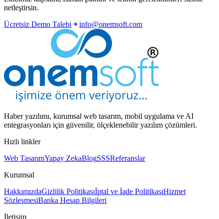
netleştirsin.
Ücretsiz Demo Talebi
info@onemsoft.com
Haber yazılımı, kurumsal web tasarım, mobil uygulama ve AI
entegrasyonları için güvenilir, ölçeklenebilir yazılım çözümleri.
Hızlı linkler
Web Tasarım
Yapay Zeka
Blog
SSS
Referanslar
Kurumsal
Hakkımızda
Gizlilik Politikası
İptal ve İade Politikası
Hizmet
Sözleşmesi
Banka Hesap Bilgileri
İletişim