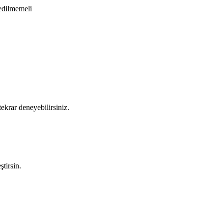
-edilmemeli
ekrar deneyebilirsiniz.
tirsin.