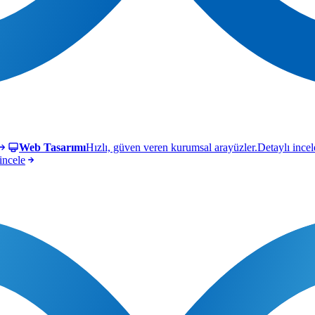
Web Tasarımı
Hızlı, güven veren kurumsal arayüzler.
Detaylı incel
incele