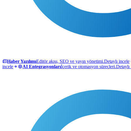
Haber Yazılımı
Editör akışı, SEO ve yayın yönetimi.
Detaylı incele
incele
AI Entegrasyonları
İçerik ve otomasyon süreçleri.
Detaylı 