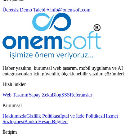
Ücretsiz Demo Talebi
info@onemsoft.com
Haber yazılımı, kurumsal web tasarım, mobil uygulama ve AI
entegrasyonları için güvenilir, ölçeklenebilir yazılım çözümleri.
Hızlı linkler
Web Tasarım
Yapay Zeka
Blog
SSS
Referanslar
Kurumsal
Hakkımızda
Gizlilik Politikası
İptal ve İade Politikası
Hizmet
Sözleşmesi
Banka Hesap Bilgileri
İletişim