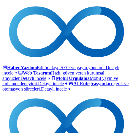
Haber Yazılımı
Editör akışı, SEO ve yayın yönetimi.
Detaylı
incele
Web Tasarımı
Hızlı, güven veren kurumsal
arayüzler.
Detaylı incele
Mobil Uygulama
Mobil yayın ve
kullanıcı deneyimi.
Detaylı incele
AI Entegrasyonları
İçerik ve
otomasyon süreçleri.
Detaylı incele